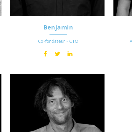
Benjamin
Co-fondateur - CTO
A