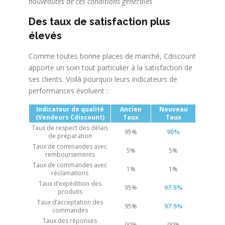
nouveautés de ces conditions générales
Des taux de satisfaction plus
élevés
Comme toutes bonne places de marché, Cdiscount
apporte un soin tout particulier à la satisfaction de
ses clients. Voilà pourquoi leurs indicateurs de
performances évoluent :
Indicateur de qualité
Ancien
Nouveau
(Vendeurs Cdiscount)
Taux
Taux
Taux de respect des délais
95%
96%
de préparation
Taux de commandes avec
5%
5%
remboursements
Taux de commandes avec
1%
1%
réclamations
Taux d’expédition des
95%
97.5%
produits
Taux d’acceptation des
95%
97.5%
commandes
Taux des réponses
90%
90%