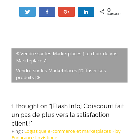
0
Tweetez
Partagez
+1
Partagez
PARTAGES
Vendre sur les Marketplaces [Le choix de vos
Markteplaces]
Vendre sur les Marketplaces [Diffuser ses
produits]
1 thought on “
[Flash Info] Cdiscount fait
un pas de plus vers la satisfaction
client !
”
Ping :
Logistique e-commerce et marketplaces - by
Endurance Logistique