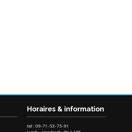
Horaires & information
tel : 09-71-53-75-91
Lundi – Vendredi : 9h à 18h