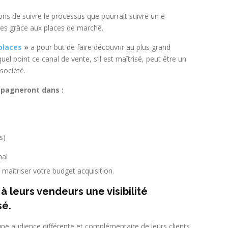
ns de suivre le processus que pourrait suivre un e-
res grâce aux places de marché.
places
»
a pour but de faire découvrir au plus grand
el point ce canal de vente, s’il est maîtrisé, peut être un
société.
mpagneront dans :
s)
nal
 maîtriser votre budget acquisition.
 leurs vendeurs une visibilité
sé.
ne audience différente et complémentaire de leurs clients