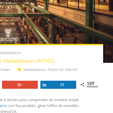
Marketplaces
s Marketplaces [INTRO]
 Schwer
Marketplaces
,
Places De Marché
189
+1
Partagez
15
PARTAGES
 de 6 articles pour comprendre de manière simple
lace
, son flux produits, gérer l’afflux de nouvelles
siness/CA.