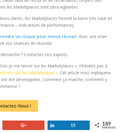
faible taux de retour et de réclamation, respect des
els les Marketplaces sont ultra vigilantes.
 leurs clients, les Marketplaces hissent la barre très haut en
ormance – Indicateurs de performance).
prendre un risque pour mieux réussir.
Avec une vraie
nt vos chances de réussite.
 démarche ? Contactez nos experts.
ois-je me lancer sur les Marketplaces », n’hésitez pas à
stions sur les Marketplaces »
. Cet article vous expliquera
les ont été développées, comment ça marche, comment y
 commence ?
ntactez-Nous !
189
+1
Partagez
15
PARTAGES