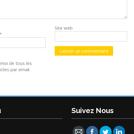
Site web
*
moi de tous les
cles par email.
u
Suivez Nous