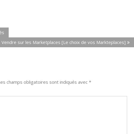
tés
Vendre sur les Marketplaces [Le choix de vos Markteplaces]
es champs obligatoires sont indiqués avec
*